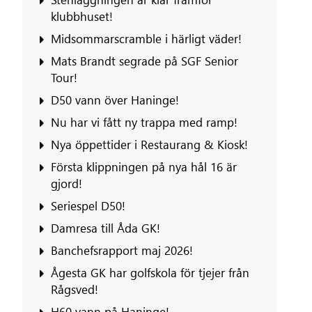
klubbhuset!
Midsommarscramble i härligt väder!
Mats Brandt segrade på SGF Senior
Tour!
D50 vann över Haninge!
Nu har vi fått ny trappa med ramp!
Nya öppettider i Restaurang & Kiosk!
Första klippningen på nya hål 16 är
gjord!
Seriespel D50!
Damresa till Åda GK!
Banchefsrapport maj 2026!
Ågesta GK har golfskola för tjejer från
Rågsved!
H60 vann på Haninge!