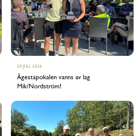
20 JULI, 2026
Ågestapokalen vanns av lag
Mik/Nordström!