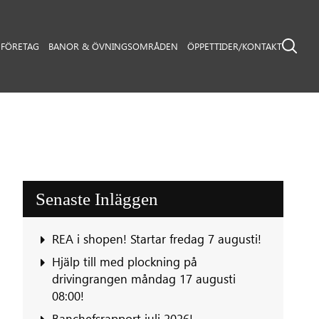
FÖRETAG
BANOR & ÖVNINGSOMRÅDEN
ÖPPETTIDER/KONTAKT
Senaste Inläggen
REA i shopen! Startar fredag 7 augusti!
‍Hjälp till med plockning på
drivingrangen måndag 17 augusti
08:00!
Banchefsrapport juli 2026!