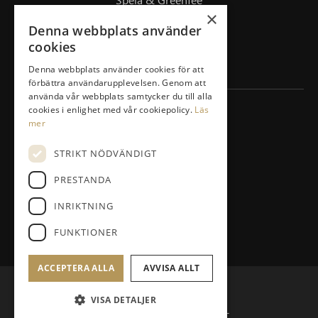
×
Drivingrange
Denna webbplats använder
Masterplan/Pierre Fulke
cookies
Företag
Denna webbplats använder cookies för att
förbättra användarupplevelsen. Genom att
använda vår webbplats samtycker du till alla
cookies i enlighet med vår cookiepolicy.
Läs
KONTAKT
mer
Vidjavägen 3 123 52 Farsta
STRIKT NÖDVÄNDIGT
08-447 33 30
PRESTANDA
info@agestagk.se
INRIKTNING
Facebook
FUNKTIONER
ACCEPTERA ALLA
AVVISA ALLT
© Ågesta GolfKlubb
VISA DETALJER
Administration
Hemsidan levereras av Kust IT