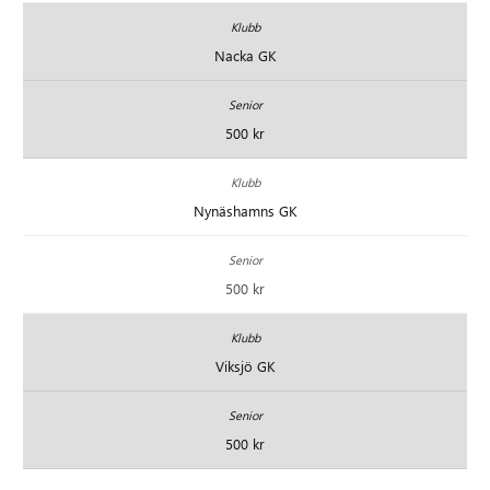
Nacka GK
500 kr
Nynäshamns GK
500 kr
Viksjö GK
500 kr