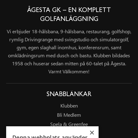
ÅGESTA GK – EN KOMPLETT
GOLFANLÄGGNING
Vi erbjuder 18-hålsbana, 9-hålsbana, restaurang, golfshop,
rymlig Drivingrange med svingstudio och simulatorgolf,
gym, egen slaghall inomhus, konferensrum, samt
omklädningsrum med dusch och bastu. Klubben bildades
1958 och huserar sedan mitten på 60-talet på Ågesta.
Varmt Välkommen!
SNABBLÄNKAR
Klubben
Bli Medlem
Spela & Greenfee
×
Drivingrange
Denna webbplats använder