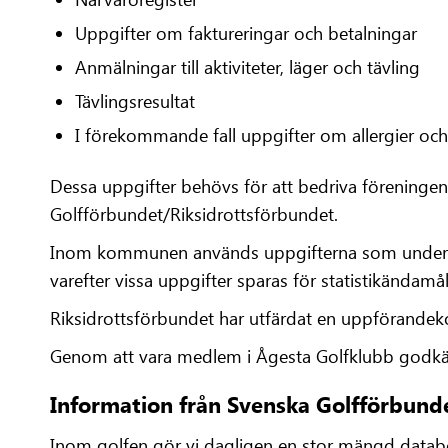
Uppgifter om faktureringar och betalningar
Anmälningar till aktiviteter, läger och tävling
Tävlingsresultat
I förekommande fall uppgifter om allergier och
Dessa uppgifter behövs för att bedriva förening
Golfförbundet/Riksidrottsförbundet.
Inom kommunen används uppgifterna som underlag 
varefter vissa uppgifter sparas för statistikändamål
Riksidrottsförbundet har utfärdat en uppförande
Genom att vara medlem i Ågesta Golfklubb godkän
Information från Svenska Golfförbund
Inom golfen gör vi dagligen en stor mängd data