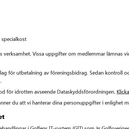
 specialkost
ens verksamhet. Vissa uppgifter om medlemmar lämnas vi
för utbetalning av föreningsbidrag. Sedan kontroll och
.
kod för idrotten avseende Dataskyddsförordningen.
Klick
ner du att vi hanterar dina personuppgifter i enlighet
et
behandlingar i Golfens IT-system (GIT) som är Golfsve