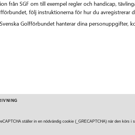
ation från SGF om till exempel regler och handicap, tävli
lfförbundet, följ instruktionerna för hur du avregistrerar 
på Svenska Golfförbundet hanterar dina personuppgifter, 
RIVNING
reCAPTCHA ställer in en nödvändig cookie (_GRECAPTCHA) när den körs i syft