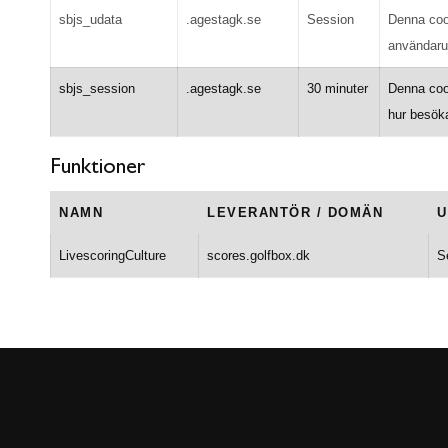
sbjs_udata
.agestagk.se
Session
Denna cook
användaru
sbjs_session
.agestagk.se
30 minuter
Denna cook
hur besök
Funktioner
NAMN
LEVERANTÖR / DOMÄN
U
LivescoringCulture
scores.golfbox.dk
S