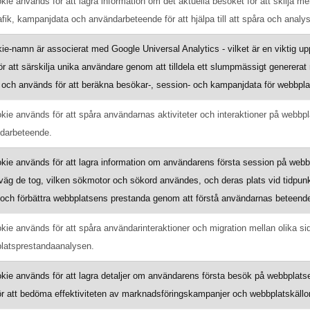
ie används för att lagra information om det aktuella besöket för att skilja me
 trafik, kampanjdata och användarbeteende för att hjälpa till att spåra och ana
ie-namn är associerat med Google Universal Analytics - vilket är en viktig u
r att särskilja unika användare genom att tilldela ett slumpmässigt genererat 
 och används för att beräkna besökar-, session- och kampanjdata för webbpla
ie används för att spåra användarnas aktiviteter och interaktioner på webbplat
darbeteende.
ie används för att lagra information om användarens första session på webbp
äg de tog, vilken sökmotor och sökord användes, och deras plats vid tidpunkt
 och förbättra webbplatsens prestanda genom att förstå användarnas beteend
ie används för att spåra användarinteraktioner och migration mellan olika sid
latsprestandaanalysen.
ie används för att lagra detaljer om användarens första besök på webbplatsen,
för att bedöma effektiviteten av marknadsföringskampanjer och webbplatskällor