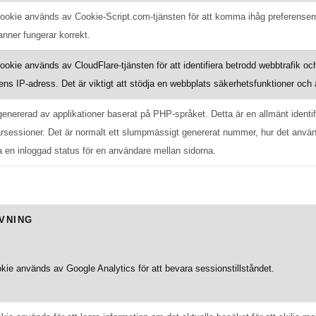
ookie används av Cookie-Script.com-tjänsten för att komma ihåg preferensern
nner fungerar korrekt.
okie används av CloudFlare-tjänsten för att identifiera betrodd webbtrafik oc
ns IP-adress. Det är viktigt att stödja en webbplats säkerhetsfunktioner och
enererad av applikationer baserat på PHP-språket. Detta är en allmänt identifi
sessioner. Det är normalt ett slumpmässigt genererat nummer, hur det använd
a en inloggad status för en användare mellan sidorna.
VNING
ie används av Google Analytics för att bevara sessionstillståndet.