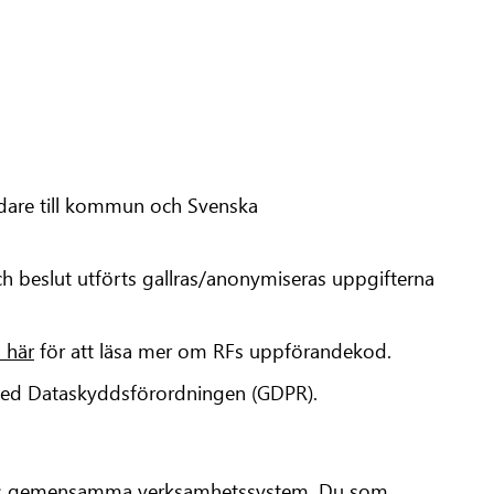
dare till kommun och Svenska
 beslut utförts gallras/anonymiseras uppgifterna
a här
för att läsa mer om RFs uppförandekod.
 med Dataskyddsförordningen (GDPR).
riges gemensamma verksamhetssystem. Du som