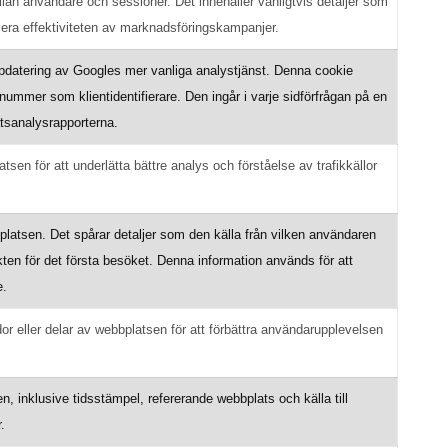
llan användare och sessioner. Det innehåller vanligtvis detaljer som
lysera effektiviteten av marknadsföringskampanjer.
ppdatering av Googles mer vanliga analystjänst. Denna cookie
nummer som klientidentifierare. Den ingår i varje sidförfrågan på en
tsanalysrapporterna.
sen för att underlätta bättre analys och förståelse av trafikkällor
latsen. Det spårar detaljer som den källa från vilken användaren
en för det första besöket. Denna information används för att
e.
or eller delar av webbplatsen för att förbättra användarupplevelsen
 inklusive tidsstämpel, refererande webbplats och källa till
.