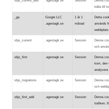
sbjs_current_add
.agestagk.se
Session
Denna cook
källa till
_ga
Google LLC
1 år 1
Detta cook
.agestagk.se
månad
används fö
webbplats
sbjs_current
.agestagk.se
Session
Denna cook
och använ
sbjs_first
.agestagk.se
Session
Denna cook
kom, den v
analysera
sbjs_migrations
.agestagk.se
Session
Denna cook
och webbp
sbjs_first_add
.agestagk.se
Session
Denna cook
trafiken, 