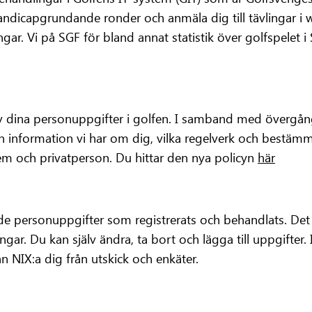
handicapgrundande ronder och anmäla dig till tävlingar i
gar. Vi på SGF för bland annat statistik över golfspelet i 
dina personuppgifter i golfen. I samband med övergånge
den information vi har om dig, vilka regelverk och bestäm
em och privatperson. Du hittar den nya policyn
här
 personuppgifter som registrerats och behandlats. Det gäl
ar. Du kan själv ändra, ta bort och lägga till uppgifter. 
an NIX:a dig från utskick och enkäter.