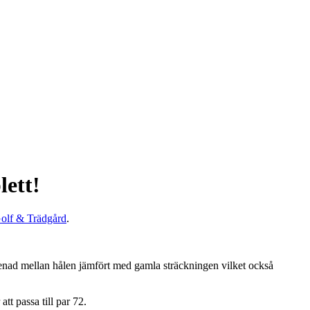
lett!
olf & Trädgård
.
enad mellan hålen jämfört med gamla sträckningen vilket också
att passa till par 72.