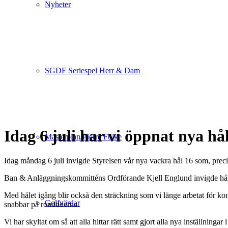
Nyheter
SGDF Seriespel Herr & Dam
Idag 6 juli har vi öppnat nya hå
Masterplan/Pierre Fulke
Idag måndag 6 juli invigde Styrelsen vår nya vackra hål 16 som, precis
Ban & Anläggningskommitténs Ordförande Kjell Englund invigde hålet
Med hålet igång blir också den sträckning som vi länge arbetat för 
Golfvärdar
snabbar på rondtiderna.
Vi har skyltat om så att alla hittar rätt samt gjort alla nya inställningar