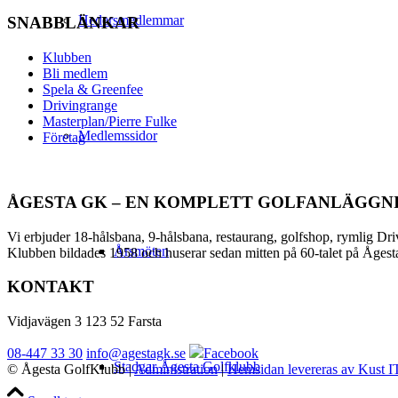
Hedersmedlemmar
SNABBLÄNKAR
Klubben
Bli medlem
Spela & Greenfee
Drivingrange
Masterplan/Pierre Fulke
Medlemssidor
Företag
ÅGESTA GK – EN KOMPLETT GOLFANLÄGGN
Vi erbjuder 18-hålsbana, 9-hålsbana, restaurang, golfshop, rymlig D
Årsmöten
Klubben bildades 1958 och huserar sedan mitten på 60-talet på Åge
KONTAKT
Vidjavägen 3 123 52 Farsta
08-447 33 30
info@agestagk.se
Facebook
Stadgar Ågesta Golfklubb
© Ågesta GolfKlubb
|
Administration
|
Hemsidan levereras av Kust I