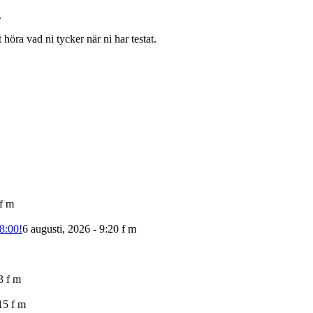
.
 höra vad ni tycker när ni har testat.
 f m
8:00!
6 augusti, 2026 - 9:20 f m
3 f m
:15 f m