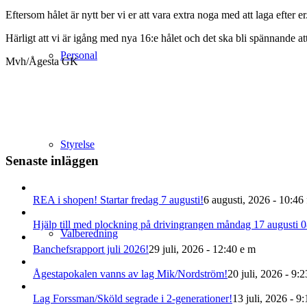
Eftersom hålet är nytt ber vi er att vara extra noga med att laga efter er
Härligt att vi är igång med nya 16:e hålet och det ska bli spännande att
Personal
Mvh/Ågesta GK
Styrelse
Senaste inläggen
REA i shopen! Startar fredag 7 augusti!
6 augusti, 2026 - 10:46
‍Hjälp till med plockning på drivingrangen måndag 17 augusti 0
Valberedning
Banchefsrapport juli 2026!
29 juli, 2026 - 12:40 e m
Ågestapokalen vanns av lag Mik/Nordström!
20 juli, 2026 - 9:2
Lag Forssman/Sköld segrade i 2-generationer!
13 juli, 2026 - 9