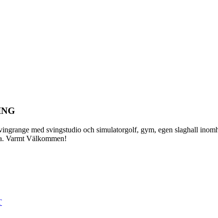
ING
rivingrange med svingstudio och simulatorgolf, gym, egen slaghall in
sta. Varmt Välkommen!
T