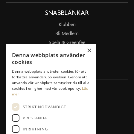
SNABBLÄNKAR
Klubben
Bli Medlem
Spela & Greenfee
×
Drivingrange
Denna webbplats använder
Masterplan/Pierre Fulke
cookies
Företag
Denna webbplats använder cookies för att
förbättra användarupplevelsen. Genom att
använda vår webbplats samtycker du till alla
cookies i enlighet med vår cookiepolicy.
Läs
KONTAKT
mer
Vidjavägen 3 123 52 Farsta
STRIKT NÖDVÄNDIGT
08-447 33 30
PRESTANDA
info@agestagk.se
INRIKTNING