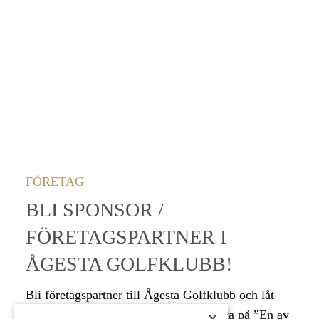
FÖRETAG
BLI SPONSOR /
FÖRETAGSPARTNER I
ÅGESTA GOLFKLUBB!
Bli företagspartner till Ågesta Golfklubb och låt
×
dina affärsbekanta och anställda få njuta på ”En av