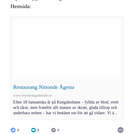
Hemsida:
Restaurang Nittonde Ågesta
www.restaurangnittonde.se
Efter 18 fantastiska år på Kungsholmen – fyllda av blod, svett
och tårar, men framför allt massor av skratt, glada tillrop och
underbara möten – har vi bestämt oss för att gå vidare. Vi ä...
0
0
0