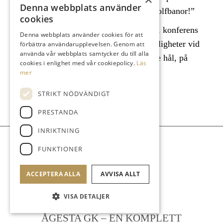
Denna webbplats använder
Stockholms närmaste och trevligaste golfbanor!”
cookies
Vi erbjuder företagspaket, företagsgolf, konferens
Denna webbplats använder cookies för att
samt diverse tilltalande exponeringmöjligheter vid
förbättra användarupplevelsen. Genom att
använda vår webbplats samtycker du till alla
klubbhuset, drivingrange, på respektive hål, på
cookies i enlighet med vår cookiepolicy.
Läs
golfbil och på vår hemsida.
mer
STRIKT NÖDVÄNDIGT
LÄS MER
PRESTANDA
INRIKTNING
FUNKTIONER
ACCEPTERA ALLA
AVVISA ALLT
VISA DETALJER
ÅGESTA GK – EN KOMPLETT