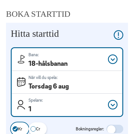
BOKA STARTTID
Hitta starttid
Bana:
18-hålsbanan
När vill du spela:
Torsdag 6 aug
Spelare:
1
Kr
Cr
Bokningsregler: