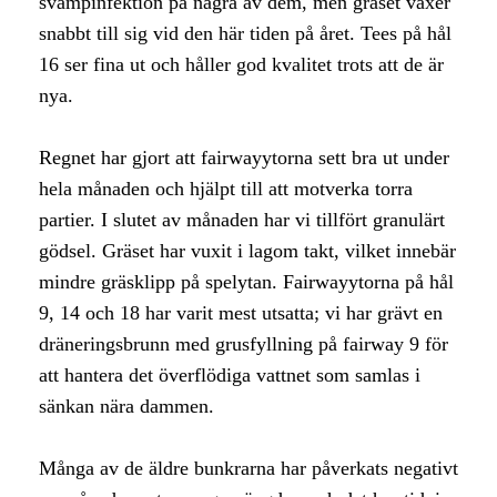
svampinfektion på några av dem, men gräset växer
snabbt till sig vid den här tiden på året. Tees på hål
16 ser fina ut och håller god kvalitet trots att de är
nya.
Regnet har gjort att fairwayytorna sett bra ut under
hela månaden och hjälpt till att motverka torra
partier. I slutet av månaden har vi tillfört granulärt
gödsel. Gräset har vuxit i lagom takt, vilket innebär
mindre gräsklipp på spelytan. Fairwayytorna på hål
9, 14 och 18 har varit mest utsatta; vi har grävt en
dräneringsbrunn med grusfyllning på fairway 9 för
att hantera det överflödiga vattnet som samlas i
sänkan nära dammen.
Många av de äldre bunkrarna har påverkats negativt