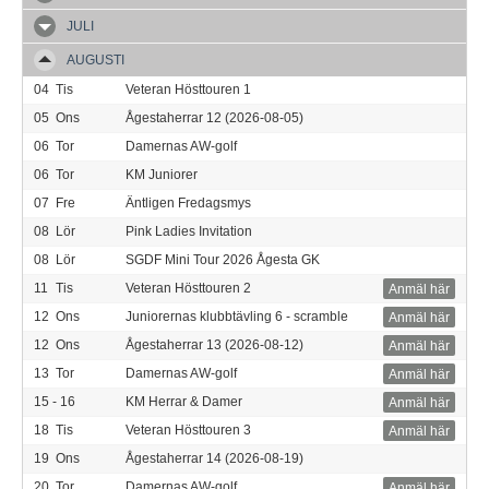
JULI
AUGUSTI
04
Tis
Veteran Hösttouren 1
05
Ons
Ågestaherrar 12 (2026-08-05)
06
Tor
Damernas AW-golf
06
Tor
KM Juniorer
07
Fre
Äntligen Fredagsmys
08
Lör
Pink Ladies Invitation
08
Lör
SGDF Mini Tour 2026 Ågesta GK
11
Tis
Veteran Hösttouren 2
Anmäl här
12
Ons
Juniorernas klubbtävling 6 - scramble
Anmäl här
12
Ons
Ågestaherrar 13 (2026-08-12)
Anmäl här
13
Tor
Damernas AW-golf
Anmäl här
15 - 16
KM Herrar & Damer
Anmäl här
18
Tis
Veteran Hösttouren 3
Anmäl här
19
Ons
Ågestaherrar 14 (2026-08-19)
20
Tor
Damernas AW-golf
Anmäl här