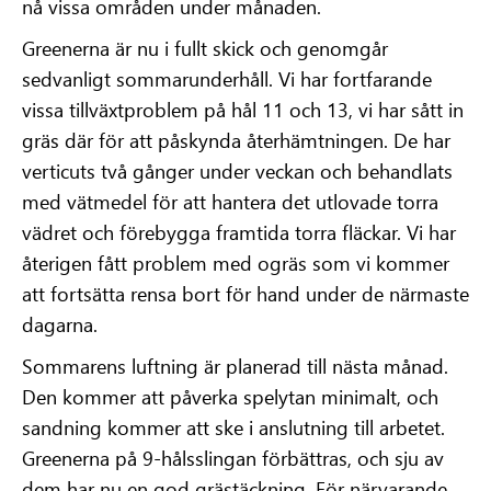
nå vissa områden under månaden.
Greenerna är nu i fullt skick och genomgår
sedvanligt sommarunderhåll. Vi har fortfarande
vissa tillväxtproblem på hål 11 och 13, vi har sått in
gräs där för att påskynda återhämtningen. De har
verticuts två gånger under veckan och behandlats
med vätmedel för att hantera det utlovade torra
vädret och förebygga framtida torra fläckar. Vi har
återigen fått problem med ogräs som vi kommer
att fortsätta rensa bort för hand under de närmaste
dagarna.
Sommarens luftning är planerad till nästa månad.
Den kommer att påverka spelytan minimalt, och
sandning kommer att ske i anslutning till arbetet.
Greenerna på 9-hålsslingan förbättras, och sju av
dem har nu en god grästäckning. För närvarande