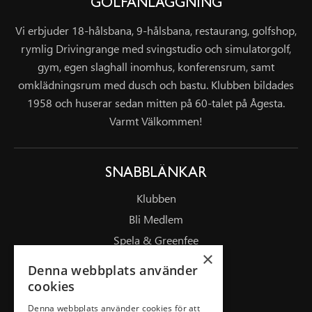
GOLFANLÄGGNING
Vi erbjuder 18-hålsbana, 9-hålsbana, restaurang, golfshop,
rymlig Drivingrange med svingstudio och simulatorgolf,
gym, egen slaghall inomhus, konferensrum, samt
omklädningsrum med dusch och bastu. Klubben bildades
1958 och huserar sedan mitten på 60-talet på Ågesta.
Varmt Välkommen!
SNABBLÄNKAR
Klubben
Bli Medlem
Spela & Greenfee
×
Drivingrange
Denna webbplats använder
Masterplan/Pierre Fulke
cookies
Företag
Denna webbplats använder cookies för att