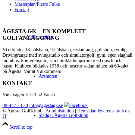
Masterplan/Pierre Fulke
Företag
ÅGESTA GK – EN KOMPLETT
Medlemssidor
GOLFANLÄGGNING
Vi erbjuder 18-hålsbana, 9-hålsbana, restaurang, golfshop, rymlig
Drivingrange med svingstudio och simulatorgolf, gym, egen slaghall
inomhus, konferensrum, samt omklädningsrum med dusch och
bastu. Klubben bildades 1958 och huserar sedan mitten på 60-talet
på Ågesta. Varmt Välkommen!
Årsmöten
KONTAKT
Vidjavägen 3 123 52 Farsta
08-447 33 30
info@agestagk.se
Facebook
© Ågesta GolfKlubb
|
Administration
|
Hemsidan levereras av Kust
Stadgar Ågesta Golfklubb
IT
Scroll to top