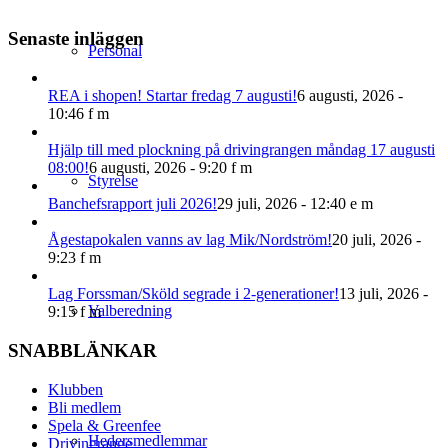
Senaste inläggen
Personal
REA i shopen! Startar fredag 7 augusti!
6 augusti, 2026 -
10:46 f m
‍Hjälp till med plockning på drivingrangen måndag 17 augusti
08:00!
6 augusti, 2026 - 9:20 f m
Styrelse
Banchefsrapport juli 2026!
29 juli, 2026 - 12:40 e m
Ågestapokalen vanns av lag Mik/Nordström!
20 juli, 2026 -
9:23 f m
Lag Forssman/Sköld segrade i 2-generationer!
13 juli, 2026 -
Valberedning
9:15 f m
SNABBLÄNKAR
Klubben
Bli medlem
Spela & Greenfee
Hedersmedlemmar
Drivingrange