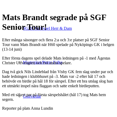
Mats Brandt segrade på SGF
Senior Tour!
SGDF Seriespel Herr & Dam
Efter många säsonger och flera 2:a och 3:e platser på SGF Senior
Tour vann Mats Brandt när H60 spelade på Nyköpings GK i helgen
(13-14 juni)
Efter första dagens spel delade Mats ledningen på -1 med Ågestas
Masterplan/Pierre Fulke
Christer Ulfvengren och två andra spelare.
Dag två gick Nils Lindeblad från Visby GK fem slag under par och
hade ledningen i klubbhuset på -3. Mats var -2 efter hål 17 och
behövde en birdie på hål 18 för särspel. Efter ett bra utslag slog han
ett utmärkt inspel nära flaggan och satte enkelt birdieputten.
Med ett säkert par på första särspelshålet (hål 17) tog Mats hem
Golfvärdar
segern.
Reporter på plats Anna Lundin