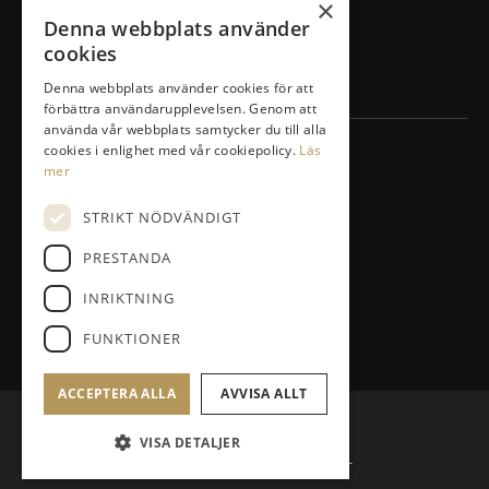
×
Drivingrange
Denna webbplats använder
Masterplan/Pierre Fulke
cookies
Företag
Denna webbplats använder cookies för att
förbättra användarupplevelsen. Genom att
använda vår webbplats samtycker du till alla
cookies i enlighet med vår cookiepolicy.
Läs
KONTAKT
mer
Vidjavägen 3 123 52 Farsta
STRIKT NÖDVÄNDIGT
08-447 33 30
PRESTANDA
info@agestagk.se
INRIKTNING
Facebook
FUNKTIONER
ACCEPTERA ALLA
AVVISA ALLT
© Ågesta GolfKlubb
VISA DETALJER
Administration
Hemsidan levereras av Kust IT