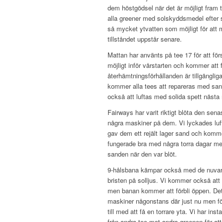
dem höstgödsel när det är möjligt fram t
alla greener med solskyddsmedel efter s
så mycket ytvatten som möjligt för att 
tillståndet uppstår senare.
Mattan har använts på tee 17 för att f
möjligt inför vårstarten och kommer att fi
återhämtningsförhållanden är tillgänglig
kommer alla tees att repareras med sa
också att luftas med solida spett näst
Fairways har varit riktigt blöta den sen
några maskiner på dem. Vi lyckades lu
gav dem ett rejält lager sand och kommer
fungerade bra med några torra dagar men
sanden när den var blöt.
9-hålsbana kämpar också med de nuvar
bristen på solljus. Vi kommer också att
men banan kommer att förbli öppen. Det 
maskiner någonstans där just nu men för
till med att få en torrare yta. Vi har ins
från andra tee mot andra greenen för att