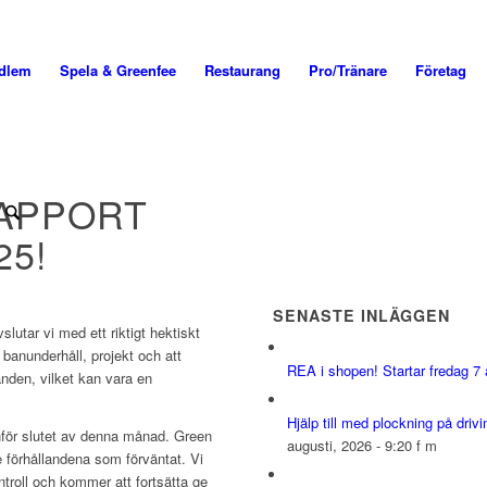
edlem
Spela & Greenfee
Restaurang
Pro/Tränare
Företag
APPORT
25!
SENASTE INLÄGGEN
lutar vi med ett riktigt hektiskt
banunderhåll, projekt och att
REA i shopen! Startar fredag 7 
anden, vilket kan vara en
‍Hjälp till med plockning på dr
inför slutet av denna månad. Green
augusti, 2026 - 9:20 f m
förhållandena som förväntat. Vi
troll och kommer att fortsätta ge