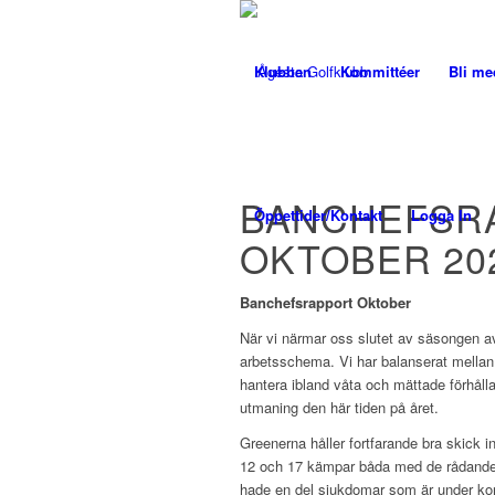
Klubben
Kommittéer
Bli m
BANCHEFSR
Öppettider/Kontakt
Logga In
OKTOBER 20
Banchefsrapport Oktober
När vi närmar oss slutet av säsongen avs
arbetsschema. Vi har balanserat mellan 
hantera ibland våta och mättade förhåll
utmaning den här tiden på året.
Greenerna håller fortfarande bra skick 
12 och 17 kämpar båda med de rådande 
hade en del sjukdomar som är under kon