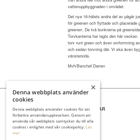
vattenuppbyggnaden i området.
Det nya 16-hålets andra del av pågår jus
för greenen och flyttade och placerade 
greenen. De två bunkrarna på greensidan
Torvkanterna har lagts den här veckan. 
torv runt green och även omformning av 
och sedan torvning där. Vi ska även by
vänstersida.
Mvh/Banchef Darren
×
Denna webbplats använder
cookies
SNABBLÄNKAR
Denna webbplats använder cookies för att
förbättra användarupplevelsen. Genom att
Klubben
använda vår webbplats samtycker du till alla
Bli medlem
cookies i enlighet med vår cookiepolicy.
Läs
Spela & Greenfee
mer
Drivingrange