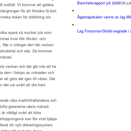
Banchefsrapport juli 2026!
29 ju
ill snöfall. Vi kommer att gödsla
tängningen för att försöka få bort
minska risken för isbildning om
Ågestapokalen vanns av lag Mi
Lag Forssman/Sköld segrade i 2
örsöka spara så mycket yta som
nnas kvar tills tillväxt- och
a. När vi stänger den här veckan
ndmaterial och sås. De kommer
a månad.
aste veckan och det går inte att ha
fta dem i början av månaden och
 att göra det igen till våren. Det
 det var svårt att dra fram
ande våta markförhållandena och
 lufta greenerna nästa månad,
är väldigt svårt att köra
hoppningsvis kan lite vind hjälpa
tallerat ett nytt dräneringssystem
 hjälpa till med den djupa