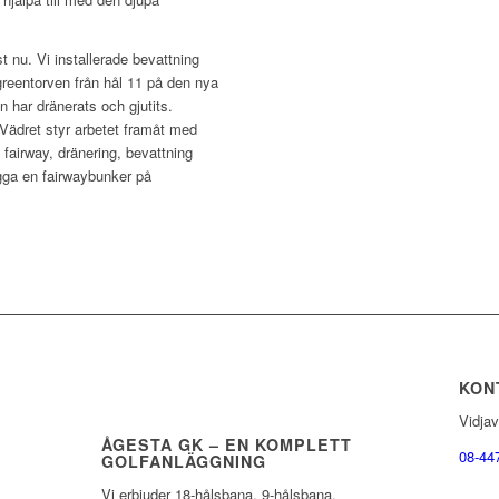
t nu. Vi installerade bevattning
greentorven från hål 11 på den nya
 har dränerats och gjutits.
Vädret styr arbetet framåt med
fairway, dränering, bevattning
gga en fairwaybunker på
KON
Vidja
ÅGESTA GK – EN KOMPLETT
08-44
GOLFANLÄGGNING
Vi erbjuder 18-hålsbana, 9-hålsbana,