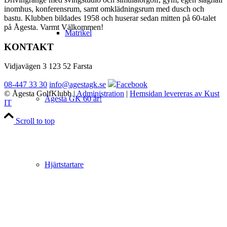
inomhus, konferensrum, samt omklädningsrum med dusch och
bastu. Klubben bildades 1958 och huserar sedan mitten på 60-talet
på Ågesta. Varmt Välkommen!
Matrikel
KONTAKT
Vidjavägen 3 123 52 Farsta
08-447 33 30
info@agestagk.se
Facebook
© Ågesta GolfKlubb
|
Administration
|
Hemsidan levereras av Kust
Ågesta GK 60 år!
IT
Scroll to top
Hjärtstartare