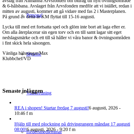
avslag från Allmänna Arvsfonden om bidrag till nytt övningsområde
& 6-hålsbana. Avslaget från Arvsfonden medför att vi istället, redan i
mitten av augusti, kommer att gå vidare med fas 2 i Masterplanen.
Personal
På grund av detta är KM flyttat till 15-16 augusti.
Lycka till med ert fortsatta spel och glöm inte bort att laga efter er.
Om alla återplacerar sin egen torv och en till samt lagar sitt eget
nedslagsmärke och ett till så håller vi våra banor & övningsområden
i fint skick hela säsongen.
Vänliga hälsningar/Max
Styrelse
Klubbchef/VD
Senaste inläggen
Valberedning
REA i shopen! Startar fredag 7 augusti!
6 augusti, 2026 -
10:46 f m
‍Hjälp till med plockning på drivingrangen måndag 17 augusti
08:00!
6 augusti, 2026 - 9:20 f m
Hedersmedlemmar