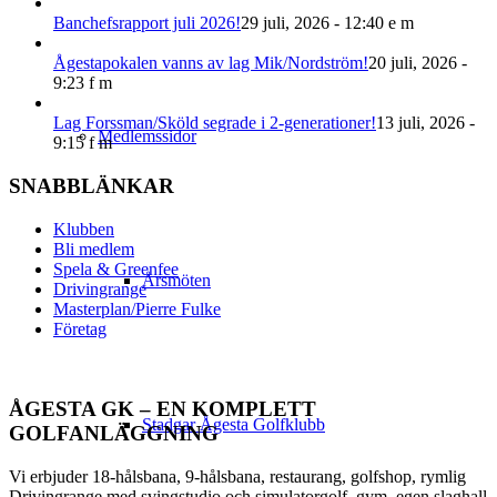
Banchefsrapport juli 2026!
29 juli, 2026 - 12:40 e m
Ågestapokalen vanns av lag Mik/Nordström!
20 juli, 2026 -
9:23 f m
Lag Forssman/Sköld segrade i 2-generationer!
13 juli, 2026 -
Medlemssidor
9:15 f m
SNABBLÄNKAR
Klubben
Bli medlem
Spela & Greenfee
Årsmöten
Drivingrange
Masterplan/Pierre Fulke
Företag
ÅGESTA GK – EN KOMPLETT
Stadgar Ågesta Golfklubb
GOLFANLÄGGNING
Vi erbjuder 18-hålsbana, 9-hålsbana, restaurang, golfshop, rymlig
Drivingrange med svingstudio och simulatorgolf, gym, egen slaghall