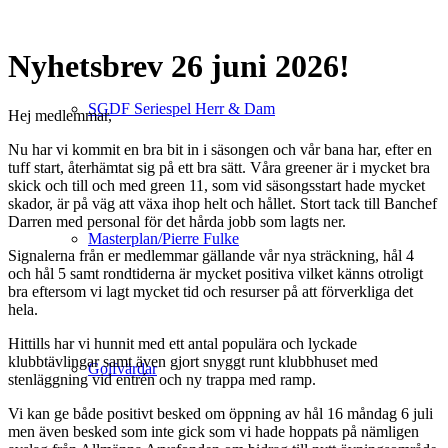
Nyhetsbrev 26 juni 2026!
SGDF Seriespel Herr & Dam
Hej medlemmar,
Nu har vi kommit en bra bit in i säsongen och vår bana har, efter en
tuff start, återhämtat sig på ett bra sätt. Våra greener är i mycket bra
skick och till och med green 11, som vid säsongsstart hade mycket
skador, är på väg att växa ihop helt och hållet. Stort tack till Banchef
Darren med personal för det hårda jobb som lagts ner.
Masterplan/Pierre Fulke
Signalerna från er medlemmar gällande vår nya sträckning, hål 4
och hål 5 samt rondtiderna är mycket positiva vilket känns otroligt
bra eftersom vi lagt mycket tid och resurser på att förverkliga det
hela.
Hittills har vi hunnit med ett antal populära och lyckade
klubbtävlingar samt även gjort snyggt runt klubbhuset med
Golfvärdar
stenläggning vid entrén och ny trappa med ramp.
Vi kan ge både positivt besked om öppning av hål 16 måndag 6 juli
men även besked som inte gick som vi hade hoppats på nämligen