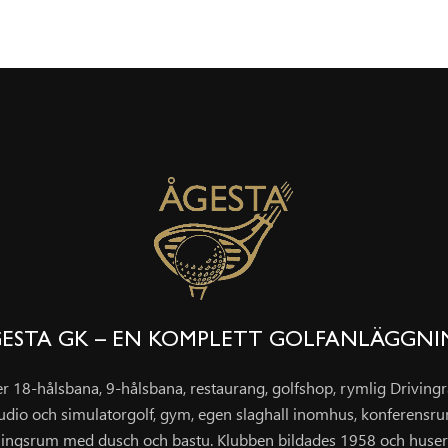
ESTA GK – EN KOMPLETT GOLFANLÄGGN
er 18-hålsbana, 9-hålsbana, restaurang, golfshop, rymlig Drivin
udio och simulatorgolf, gym, egen slaghall inomhus, konferensr
ingsrum med dusch och bastu. Klubben bildades 1958 och huser