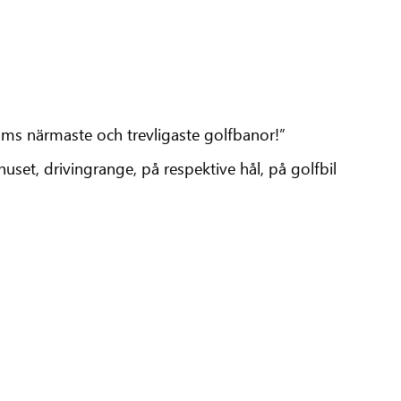
olms närmaste och trevligaste golfbanor!”
uset, drivingrange, på respektive hål, på golfbil