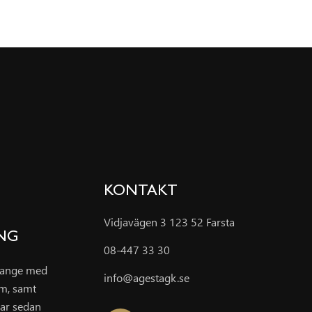
KONTAKT
Vidjavägen 3 123 52 Farsta
ING
08-447 33 30
grange med
info@agestagk.se
um, samt
ar sedan