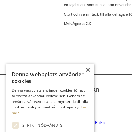
en rejäl slant som istället kan användas t
Stort och varmt tack till alla deltagare 
Mvh/Ågesta GK
×
Denna webbplats använder
cookies
SNABBLÄNKAR
Denna webbplats använder cookies för att
förbättra användarupplevelsen. Genom att
Klubben
använda vår webbplats samtycker du till alla
Bli medlem
cookies i enlighet med vår cookiepolicy.
Läs
Spela & Greenfee
mer
Drivingrange
Masterplan/Pierre Fulke
STRIKT NÖDVÄNDIGT
Företag