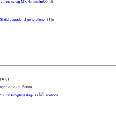
 vanns av lag Mik/Nordström!
20 juli,
m
köld segrade i 2-generationer!
13 juli,
m
TAKT
vägen 3 123 52 Farsta
7 33 30
info@agestagk.se
Facebook