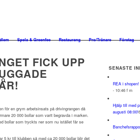
edlem
Spela & Greenfee
Restaurang
Pro/Tränare
Företag
NGET FICK UPP
SENASTE I
PLUGGADE
AR!
REA i shopen! 
- 10:46 f m
‍Hjälp till med
en för en grym arbetsinsats på drivingrangen då
augusti 08:00!
rmare 20 000 bollar som varit begravda i marken.
ed bollar som tryckts ner som nu istället får se
Banchefsrapport
ar 5 kr till klubben så med ca 20 000 bollar blir det