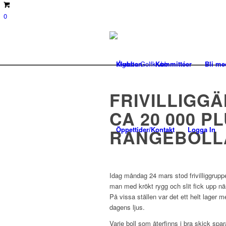
0
Klubben
Kommittéer
Bli m
FRIVILLIGGÄ
CA 20 000 
Öppettider/Kontakt
Logga In
RANGEBOLL
Idag måndag 24 mars stod frivilliggrupp
man med krökt rygg och slit fick upp nä
På vissa ställen var det ett helt lager m
dagens ljus.
Varje boll som återfinns i bra skick spar