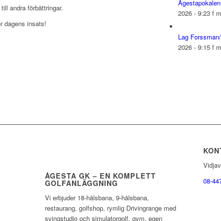
Ågestapokalen
ill andra förbättringar.
2026 - 9:23 f 
för dagens insats!
Lag Forssman/S
2026 - 9:15 f 
KON
Vidja
ÅGESTA GK – EN KOMPLETT
08-44
GOLFANLÄGGNING
Vi erbjuder 18-hålsbana, 9-hålsbana,
restaurang, golfshop, rymlig Drivingrange med
svingstudio och simulatorgolf, gym, egen