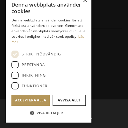
×
Drivingrange
Denna webbplats använder
Masterplan/Pierre Fulke
cookies
Företag
Denna webbplats använder cookies för att
förbättra användarupplevelsen. Genom att
använda vår webbplats samtycker du till alla
cookies i enlighet med vår cookiepolicy.
Läs
KONTAKT
mer
Vidjavägen 3 123 52 Farsta
STRIKT NÖDVÄNDIGT
08-447 33 30
PRESTANDA
info@agestagk.se
INRIKTNING
Facebook
FUNKTIONER
ACCEPTERA ALLA
AVVISA ALLT
© Ågesta GolfKlubb
VISA DETALJER
Administration
Hemsidan levereras av Kust IT