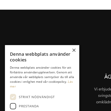
×
Denna webbplats använder
cookies
SNABBLÄNKAR
Denna webbplats använder cookies för att
Klubben
förbättra användarupplevelsen. Genom att
använda vår webbplats samtycker du till alla
ÅG
Bli Medlem
cookies i enlighet med vår cookiepolicy.
Läs
Spela & Greenfee
mer
Vi erbjud
Drivingrange
svingst
STRIKT NÖDVÄNDIGT
Masterplan/Pierre Fulke
omklädn
PRESTANDA
Företag