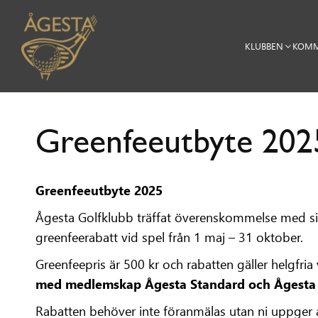
KLUBBEN
KOMM
Greenfeeutbyte 202
‍Greenfeeutbyte 202
5
Ågesta Golfklubb träffat överenskommelse med s
greenfeerabatt vid spel från 1 maj – 31 oktober.
Greenfeepris är 500 kr och rabatten gäller helgfria
med medlemskap Ågesta Standard och Ågesta
Rabatten behöver inte föranmälas utan ni uppger a