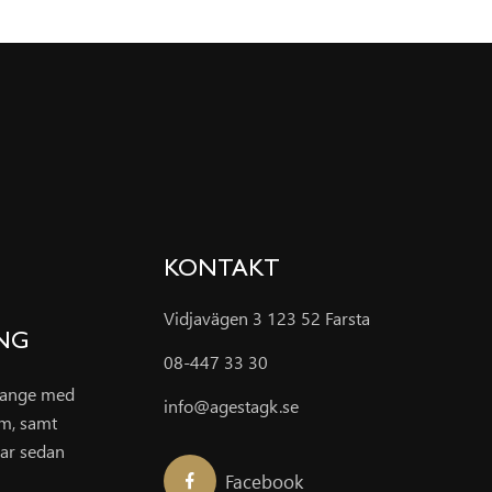
KONTAKT
Vidjavägen 3 123 52 Farsta
ING
08-447 33 30
grange med
info@agestagk.se
um, samt
ar sedan
Facebook