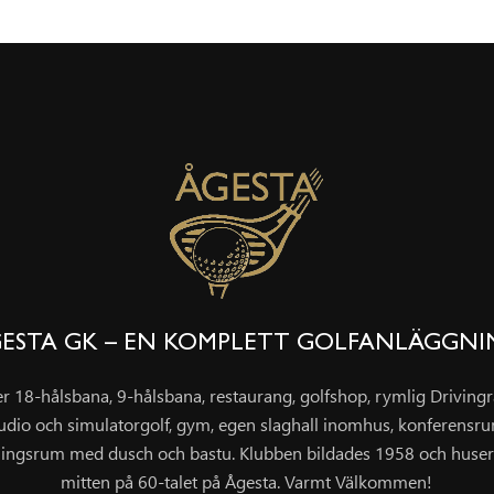
ESTA GK – EN KOMPLETT GOLFANLÄGGN
er 18-hålsbana, 9-hålsbana, restaurang, golfshop, rymlig Drivin
udio och simulatorgolf, gym, egen slaghall inomhus, konferensr
ingsrum med dusch och bastu. Klubben bildades 1958 och huser
mitten på 60-talet på Ågesta. Varmt Välkommen!