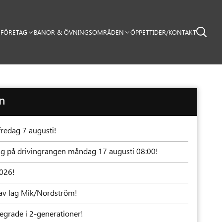
FÖRETAG
BANOR & ÖVNINGSOMRÅDEN
ÖPPETTIDER/KONTAKT
en
fredag 7 augusti!
ning på drivingrangen måndag 17 augusti 08:00!
2026!
av lag Mik/Nordström!
grade i 2-generationer!