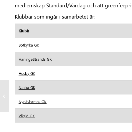
medlemskap Standard/Vardag och att greenfeeprise
Klubbar som ingår i samarbetet är:
Klubb
Botkyrka GK
HaningeStrands GK
Husby GC
Nacka GK
Vårmötet lockade ca 60
medlemmar!
Nynäshamns GK
Viksjö GK