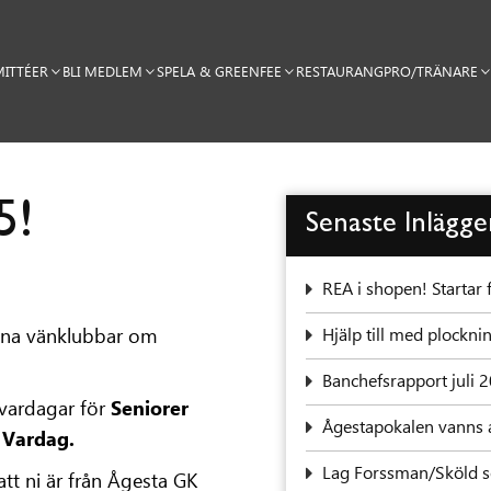
ITTÉER
BLI MEDLEM
SPELA & GREENFEE
RESTAURANG
PRO/TRÄNARE
5!
Senaste Inlägg
REA i shopen! Startar 
ina vänklubbar om
‍Hjälp till med plock
Banchefsrapport juli 
 vardagar för
Seniorer
Ågestapokalen vanns 
 Vardag.
Lag Forssman/Sköld se
tt ni är från Ågesta GK