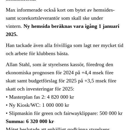
Max informerade också kort om bytet av hemsides-
samt scorekortsleverantör som skall ske under
vintern.
Ny hemsida beräknas vara igång 1 januari
2025.
Han tackade även alla frivilliga som lagt ner mycket tid
och arbete för klubbens bästa.
Allan Stahl, som är styrelsens kassör, föredrog den
ekonomiska prognosen för 2024 på +4,4 msek före
skatt samt budgetförslag för 2025 på +3,5 msek före
skatt och investeringar för 2025:
• Masterplan fas 2: 4 820 000 kr
• Ny Kiosk/WC: 1 000 000 kr
• Slipmaskin för green och fairwayklippare: 500 000 kr
Summa: 6 320 000 kr
Mötet beslutade att enhälligt godkänna styrelsens