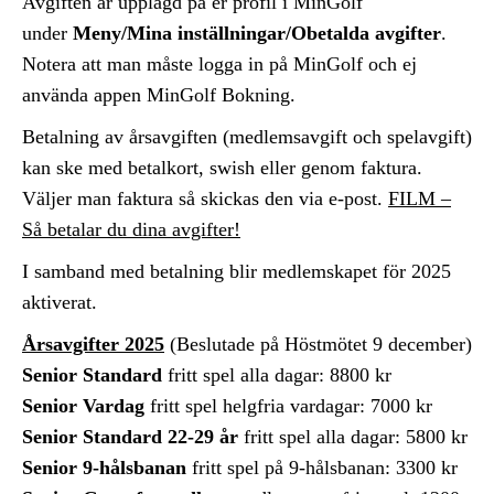
Avgiften är upplagd på er profil i MinGolf
under
Meny/Mina inställningar/Obetalda avgifter
.
Notera att man måste logga in på MinGolf och ej
använda appen MinGolf Bokning.
Betalning av årsavgiften (medlemsavgift och spelavgift)
kan ske med betalkort, swish eller genom faktura.
Väljer man faktura så skickas den via e-post.
FILM –
Så betalar du dina avgifter!
I samband med betalning blir medlemskapet för 2025
aktiverat.
Årsavgifter 2025
(Beslutade på Höstmötet 9 december)
Senior Standard
fritt spel alla dagar: 8800 kr
Senior Vardag
fritt spel helgfria vardagar: 7000 kr
Senior Standard 22-29 år
fritt spel alla dagar: 5800 kr
Senior 9-hålsbanan
fritt spel på 9-hålsbanan: 3300 kr