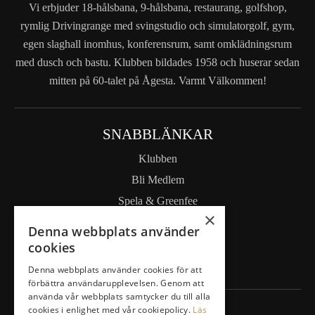
Vi erbjuder 18-hålsbana, 9-hålsbana, restaurang, golfshop,
rymlig Drivingrange med svingstudio och simulatorgolf, gym,
egen slaghall inomhus, konferensrum, samt omklädningsrum
med dusch och bastu. Klubben bildades 1958 och huserar sedan
mitten på 60-talet på Ågesta. Varmt Välkommen!
SNABBLÄNKAR
Klubben
Bli Medlem
Spela & Greenfee
×
Drivingrange
Denna webbplats använder
Masterplan/Pierre Fulke
cookies
Företag
Denna webbplats använder cookies för att
förbättra användarupplevelsen. Genom att
använda vår webbplats samtycker du till alla
cookies i enlighet med vår cookiepolicy.
Läs