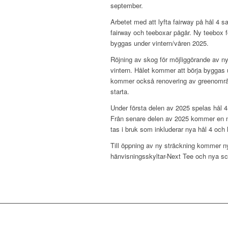
september.
Arbetet med att lyfta fairway på hål 4 s
fairway och teeboxar pågår. Ny teebox fö
byggas under vintern/våren 2025.
Röjning av skog för möjliggörande av n
vintern. Hålet kommer att börja byggas
kommer också renovering av greenområd
starta.
Under första delen av 2025 spelas hål 4 
Från senare delen av 2025 kommer en ny
tas i bruk som inkluderar nya hål 4 och 
Till öppning av ny sträckning kommer ny
hänvisningsskyltar-Next Tee och nya sco