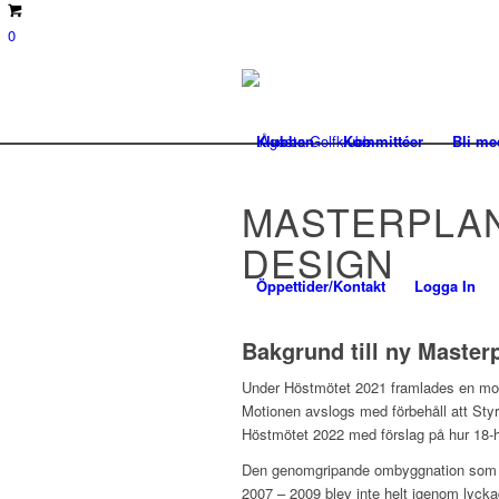
0
Klubben
Kommittéer
Bli m
MASTERPLAN
DESIGN
Öppettider/Kontakt
Logga In
Bakgrund till ny Master
Under Höstmötet 2021 framlades en mo
Motionen avslogs med förbehåll att Styr
Höstmötet 2022 med förslag på hur 18-
Den genomgripande ombyggnation som 
2007 – 2009 blev inte helt igenom lyckad