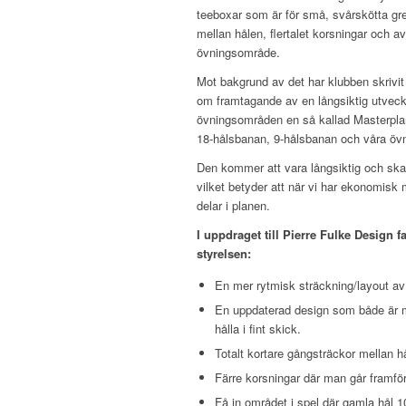
teeboxar som är för små, svårskötta g
mellan hålen, flertalet korsningar och 
övningsområde.
Mot bakgrund av det har klubben skrivit
om framtagande av en långsiktig utveck
övningsområden en så kallad Masterpla
18-hålsbanan, 9-hålsbanan och våra öv
Den kommer att vara långsiktig och ska
vilket betyder att när vi har ekonomisk
delar i planen.
I uppdraget till Pierre Fulke Design 
styrelsen:
En mer rytmisk sträckning/layout av
En uppdaterad design som både är me
hålla i fint skick.
Totalt kortare gångsträckor mellan h
Färre korsningar där man går framför
Få in området i spel där gamla hål 1