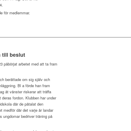
4.
de för medlemmar.
till beslut
3 påbörjat arbetet med att ta fram
ch berättade om sig själv och
nläggning. Bl a förde han fram
g åt vänster riskerar att träffa
t deras fordon. Klubben har under
idskola där de påtalat den
 medför där det varje år landar
ns ungdomar bedriver träning på