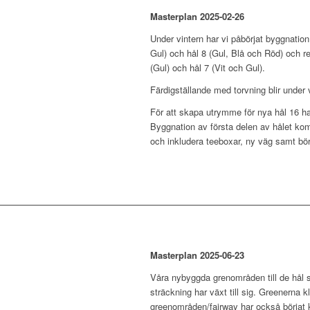
Masterplan 2025-02-26
Under vintern har vi påbörjat byggnation
Gul) och hål 8 (Gul, Blå och Röd) och r
(Gul) och hål 7 (Vit och Gul).
Färdigställande med torvning blir under 
För att skapa utrymme för nya hål 16 har
Byggnation av första delen av hålet ko
och inkludera teeboxar, ny väg samt bör
Masterplan 2025-06-23
Våra nybyggda grenområden till de hål s
sträckning har växt till sig. Greenerna
greenområden/fairway har också börjat k