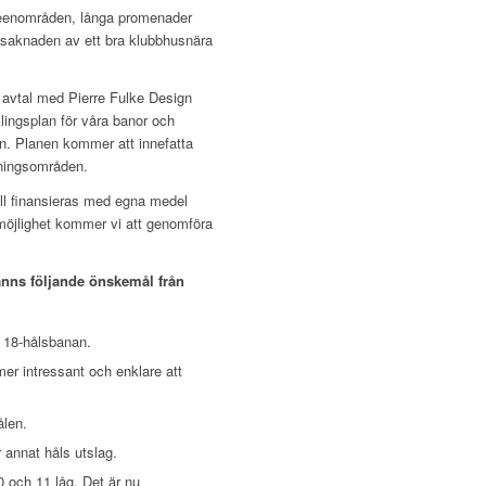
reenområden, långa promenader
avsaknaden av ett bra klubbhusnära
 avtal med Pierre Fulke Design
lingsplan för våra banor och
n. Planen kommer att innefatta
ningsområden.
ll finansieras med egna medel
 möjlighet kommer vi att genomföra
fanns följande önskemål från
 18-hålsbanan.
r intressant och enklare att
ålen.
 annat håls utslag.
0 och 11 låg. Det är nu