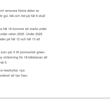
amt renovera första delen av
r gul, blå och röd på hål 8 skall
ya hål 16 kommer att starta under
 under våren 2025. Under 2025
en på hål 12 och hål 13 att
som par 3 till provisorisk green.
 sträckning för 18-hålsbanan att
hål 5.
a teeskyltar, nya
rekort att tas fram.