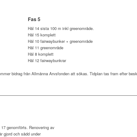
Fas 5
Hål 14 sista 100 m inkl greenområde.
Hål 15 komplett
Hål 10 fairwaybunker + greenområde
Hål 11 greenområde
Hål 8 komplett
Hål 12 fairwaybunkrar
mer bidrag från Allmänna Arvsfonden att sökas. Tidplan tas fram efter bes
l 17 genomförts. Renovering av
är gjord och sådd under