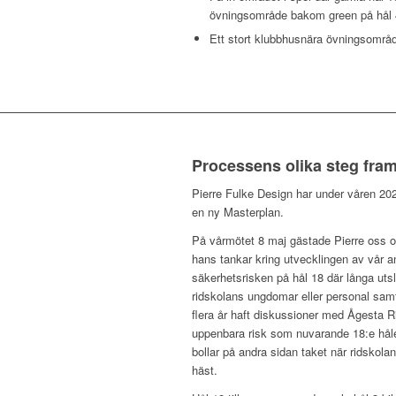
övningsområde bakom green på hål 
Ett stort klubbhusnära övningsområ
Processens olika steg fram 
Pierre Fulke Design har under våren 202
en ny Masterplan.
På vårmötet 8 maj gästade Pierre oss o
hans tankar kring utvecklingen av vår a
säkerhetsrisken på hål 18 där långa utsla
ridskolans ungdomar eller personal sam
flera år haft diskussioner med Ågesta R
uppenbara risk som nuvarande 18:e hålet
bollar på andra sidan taket när ridskola
häst.