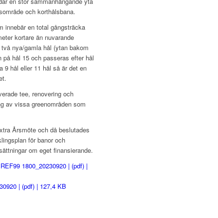
ldar en stor sammanhängande yta
sområde och korthålsbana.
am innebär en total gångsträcka
meter kortare än nuvarande
h två nya/gamla hål (ytan bakom
 på hål 15 och passeras efter hål
a 9 hål eller 11 hål så är det en
et.
overade tee, renovering och
ng av vissa greenområden som
xtra Årsmöte och då beslutades
lingsplan för banor och
ättningar om eget finansierande.
REF99 1800_20230920 | (pdf) |
0920 | (pdf) | 127,4 KB