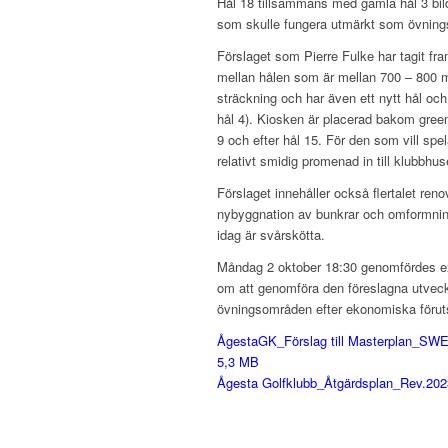
Hål 18 tillsammans med gamla hål 3 bi
som skulle fungera utmärkt som övning
Förslaget som Pierre Fulke har tagit fr
mellan hålen som är mellan 700 – 800 
sträckning och har även ett nytt hål oc
hål 4). Kiosken är placerad bakom green
9 och efter hål 15. För den som vill spel
relativt smidig promenad in till klubbhus
Förslaget innehåller också flertalet ren
nybyggnation av bunkrar och omformni
idag är svårskötta.
Måndag 2 oktober 18:30 genomfördes e
om att genomföra den föreslagna utveck
övningsområden efter ekonomiska föruts
ÅgestaGK_Förslag till Masterplan_SWE
5,3 MB
Ågesta Golfklubb_Åtgärdsplan_Rev.2023