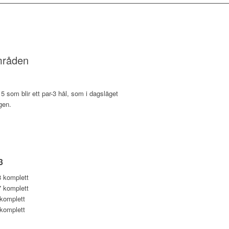
mråden
5 som blir ett par-3 hål, som i dagsläget
gen.
3
8 komplett
7 komplett
 komplett
 komplett