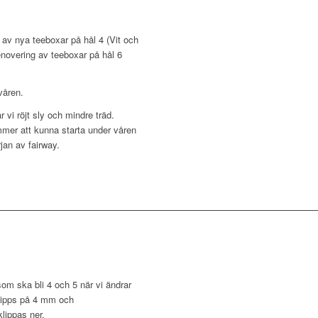
 av nya teeboxar på hål 4 (Vit och
enovering av teeboxar på hål 6
våren.
 vi röjt sly och mindre träd.
mmer att kunna starta under våren
jan av fairway.
om ska bli 4 och 5 när vi ändrar
 klipps på 4 mm och
lippas ner.