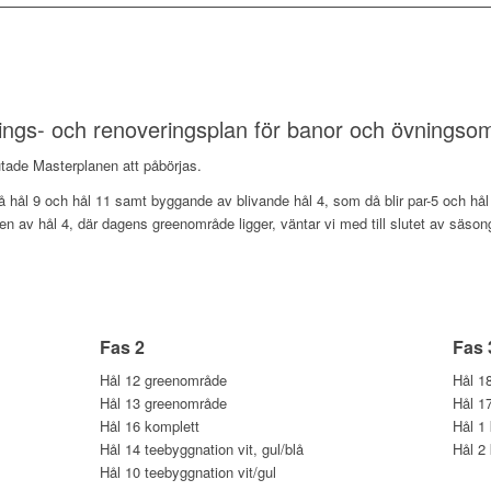
ngs- och renoveringsplan för banor och övningso
ade Masterplanen att påbörjas.
å hål 9 och hål 11 samt byggande av blivande hål 4, som då blir par-5 och hål 
 av hål 4, där dagens greenområde ligger, väntar vi med till slutet av säson
Fas 2
Fas 
Hål 12 greenområde
Hål 1
Hål 13 greenområde
Hål 1
Hål 16 komplett
Hål 1
Hål 14 teebyggnation vit, gul/blå
Hål 2
Hål 10 teebyggnation vit/gul