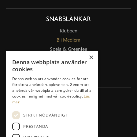
SNABBLÄNKAR
Klubben
Bli Medlem
Spela & Greenfee
×
Drivingrange
Denna webbplats använder
Masterplan/Pierre Fulke
cookies
Företag
Denna webbplats använder cookies för att
förbättra användarupplevelsen. Genom att
använda vår webbplats samtycker du till alla
cookies i enlighet med vår cookiepolicy.
Läs
KONTAKT
mer
Vidjavägen 3 123 52 Farsta
STRIKT NÖDVÄNDIGT
08-447 33 30
PRESTANDA
info@agestagk.se