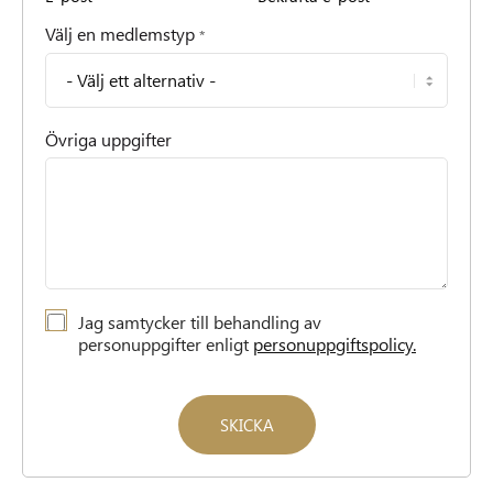
*
Välj en medlemstyp
*
*
*
Övriga uppgifter
G
Jag samtycker till behandling av
D
personuppgifter enligt
personuppgiftspolicy.
P
R
*
SKICKA