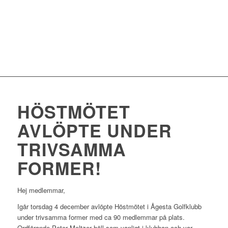
HÖSTMÖTET
AVLÖPTE UNDER
TRIVSAMMA
FORMER!
Hej medlemmar,
Igår torsdag 4 december avlöpte Höstmötet i Ågesta Golfklubb
under trivsamma former med ca 90 medlemmar på plats.
Ordförande Peter Meltzer höll som vanligt i klubban och var