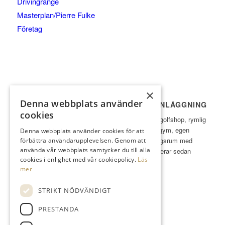
Drivingrange
Masterplan/Pierre Fulke
Företag
×
Denna webbplats använder
ÅGESTA GK – EN KOMPLETT GOLFANLÄGGNING
cookies
Vi erbjuder 18-hålsbana, 9-hålsbana, restaurang, golfshop, rymlig
Drivingrange med svingstudio och simulatorgolf, gym, egen
Denna webbplats använder cookies för att
slaghall inomhus, konferensrum, samt omklädningsrum med
förbättra användarupplevelsen. Genom att
använda vår webbplats samtycker du till alla
dusch och bastu. Klubben bildades 1958 och huserar sedan
cookies i enlighet med vår cookiepolicy.
Läs
mitten på 60-talet på Ågesta. Varmt Välkommen!
mer
STRIKT NÖDVÄNDIGT
PRESTANDA
KONTAKT