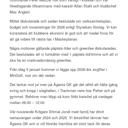
föredragande tillsammans med kassör Allan Stahl och klubbchef
Max Anglert.
Mötet diskuterade och sedan beslutade om verksamhetsplan,
budget och investeringar för 2026 enligt Styrelsen förslag. Vi kan
konstatera att klubbens ekonomi är god och att medel finns för
att gå vidare till nästa fas i Masterplanan.
Några motioner gällande påplats-tider och greenfee diskuterades.
Det beslutades att vi fortsätter med 1 påplats-tid/timme och att vi
ska ha en marknadsmässig greenfee.
Från idag 5 januari kommer vi lägga upp 2026-års avgifter i
MinGolf, mer om det nedan.
Det lackar mot jul men på Ågesta GK går det alltid att hålla igång
sving och kropp i slaghallen, i Trackman nere hos Petter och på
gymmet. Behöver man blipp så kom förbi kansliet på vardagar
mellan 09:00 – 12:00.
Vår nuvarande Krögare Shimal Jondi med familj har drivit
restaurangen under 2024 och 2025. Vi årsskiftet lämnar han
Ågesta GK och vi vill förstås framföra ett stort tack för deras