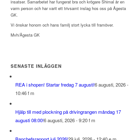
insatser. Samarbetet har fungerat bra och krögare Shimal är en
varm person och har varit ett trivsamt inslag hos oss på Ågesta
GK.
Vi önskar honom och hans familj stort lycka till framöver.
Mvh/Ågesta GK
SENASTE INLÄGGEN
REA i shopen! Startar fredag 7 augusti!
6 augusti, 2026 -
10:46 f m
‍Hjälp till med plockning på drivingrangen måndag 17
augusti 08:00!
6 augusti, 2026 - 9:20 f m
Banchefsrapport juli 2026!
29 juli, 2026 - 12:40 e m