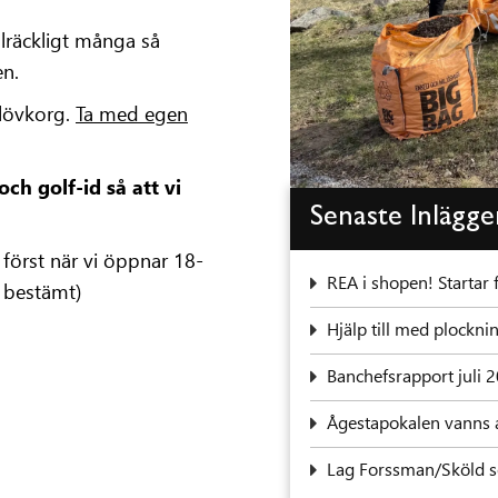
llräckligt många så
en.
 lövkorg.
Ta med egen
h golf-id så att vi
Senaste Inlägg
 först när vi öppnar 18-
REA i shopen! Startar 
 bestämt)
‍Hjälp till med plock
Banchefsrapport juli 
Ågestapokalen vanns 
Lag Forssman/Sköld se