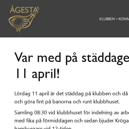
KLUBBEN
KOMM
Var med på städdage
11 april!
‍‍Lördag 11 april är det städdag på klubben och då s
och göra fint på banorna och runt klubbhuset.
Samling 08:30 vid klubbhuset för indelning av arb
med fika på förmiddagen och sedan bjuder Kröga
hamburgare vid 12-tiden.