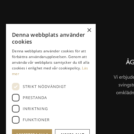
×
Denna webbplats använder
cookies
SNABBLÄNKAR
Denna webbplats använder cookies för att
Klubben
förbättra användarupplevelsen. Genom att
använda vår webbplats samtycker du till alla
ÅG
Bli Medlem
cookies i enlighet med vår cookiepolicy.
Läs
Spela & Greenfee
mer
Vi erbjud
Drivingrange
svingst
STRIKT NÖDVÄNDIGT
Masterplan/Pierre Fulke
omklädn
PRESTANDA
Företag
INRIKTNING
FUNKTIONER