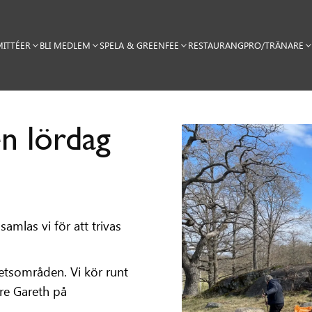
ITTÉER
BLI MEDLEM
SPELA & GREENFEE
RESTAURANG
PRO/TRÄNARE
n lördag
amlas vi för att trivas
etsområden. Vi kör runt
re Gareth på