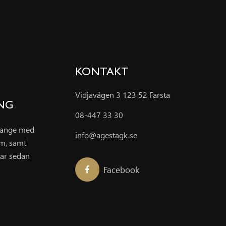
KONTAKT
Vidjavägen 3 123 52 Farsta
ING
08-447 33 30
grange med
info@agestagk.se
um, samt
ar sedan
Facebook