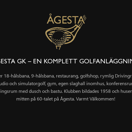
ESTA GK – EN KOMPLETT GOLFANLÄGGN
er 18-hålsbana, 9-hålsbana, restaurang, golfshop, rymlig Drivin
udio och simulatorgolf, gym, egen slaghall inomhus, konferensr
ingsrum med dusch och bastu. Klubben bildades 1958 och huser
mitten på 60-talet på Ågesta. Varmt Välkommen!