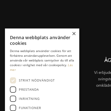
×
Denna webbplats använder
cookies
SNABBLÄNKAR
Denna webbplats använder cookies för att
Klubben
förbättra användarupplevelsen. Genom att
använda vår webbplats samtycker du till alla
ÅG
Bli Medlem
cookies i enlighet med vår cookiepolicy.
Läs
Spela & Greenfee
mer
Vi erbjud
Drivingrange
svingst
STRIKT NÖDVÄNDIGT
Masterplan/Pierre Fulke
omklädn
PRESTANDA
Företag
INRIKTNING
FUNKTIONER