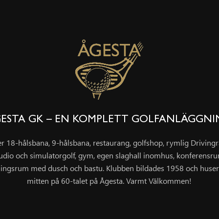
ESTA GK – EN KOMPLETT GOLFANLÄGGN
er 18-hålsbana, 9-hålsbana, restaurang, golfshop, rymlig Drivin
udio och simulatorgolf, gym, egen slaghall inomhus, konferensr
ingsrum med dusch och bastu. Klubben bildades 1958 och huser
mitten på 60-talet på Ågesta. Varmt Välkommen!