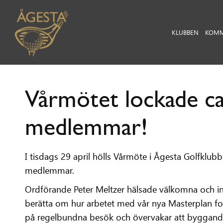
KLUBBEN
KOMM
Vårmötet lockade c
medlemmar!
I tisdags 29 april hölls Vårmöte i Ågesta Golfklubb.
medlemmar.
Ordförande Peter Meltzer hälsade välkomna och i
berätta om hur arbetet med vår nya Masterplan fort
på regelbundna besök och övervakar att byggandet 