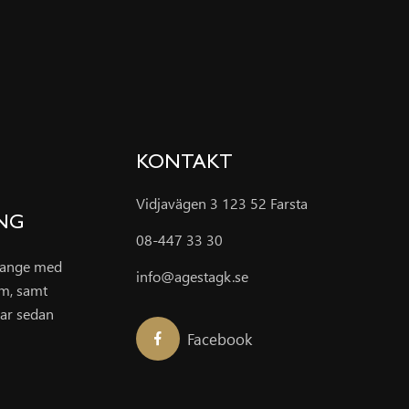
KONTAKT
Vidjavägen 3 123 52 Farsta
ING
08-447 33 30
grange med
info@agestagk.se
um, samt
ar sedan
Facebook