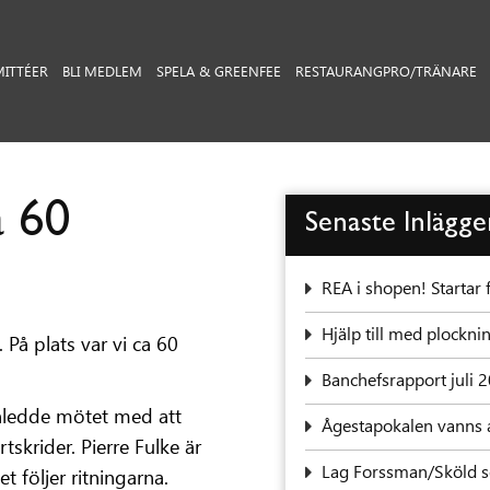
ITTÉER
BLI MEDLEM
SPELA & GREENFEE
RESTAURANG
PRO/TRÄNARE
a 60
Senaste Inlägg
REA i shopen! Startar 
‍Hjälp till med plock
 På plats var vi ca 60
Banchefsrapport juli 
nledde mötet med att
Ågestapokalen vanns 
skrider. Pierre Fulke är
Lag Forssman/Sköld se
följer ritningarna.