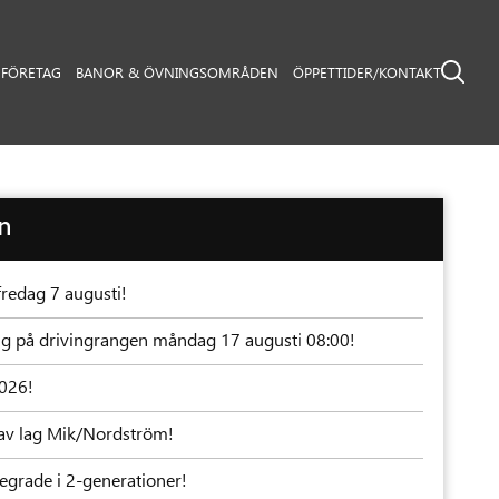
FÖRETAG
BANOR & ÖVNINGSOMRÅDEN
ÖPPETTIDER/KONTAKT
en
fredag 7 augusti!
ning på drivingrangen måndag 17 augusti 08:00!
2026!
av lag Mik/Nordström!
grade i 2-generationer!