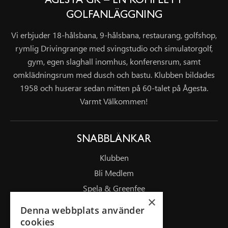
ÅGESTA GK – EN KOMPLETT
GOLFANLÄGGNING
Vi erbjuder 18-hålsbana, 9-hålsbana, restaurang, golfshop,
rymlig Drivingrange med svingstudio och simulatorgolf,
gym, egen slaghall inomhus, konferensrum, samt
omklädningsrum med dusch och bastu. Klubben bildades
1958 och huserar sedan mitten på 60-talet på Ågesta.
Varmt Välkommen!
SNABBLÄNKAR
Klubben
Bli Medlem
Spela & Greenfee
×
Drivingrange
Denna webbplats använder
Masterplan/Pierre Fulke
cookies