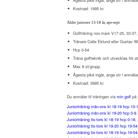
Ågesta pikè ingår, ange str i anmäla
Kostnad: 1995 kr.
Äldre juniorer 13-18 år, apr-sept
Golfträning nov.mars V17-25, 33-37, 2
Tränare Calle Eklund eller Gustav W
Hcp 0-54
Träna golfteknik och utvecklas för at
Max 8 st/grupp.
Ågesta piké ingår, ange str i anmäla
Kostnad: 3995 kr.
Du anmäler til träningen via
min golf
på 
Juniorträning mån-ons kl 18-19 hcp 10-1
Juniorträning mån-ons kl 19-20 hcp 0-9.
Juniorträning tis-tors kl 18-19 hcp 0-18.
Juniorträning tis-tors kl 19-20 hcp 19-5
Juniorträning tis-tors kl 18-19 hcp 19-54