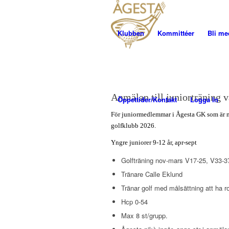
Klubben
Kommittéer
Bli m
Anmälan till juniorträning
Öppettider/Kontakt
Logga In
För juniormedlemmar i Ågesta GK som är mel
golfklubb 2026.
Yngre juniorer 9-12 år, apr-sept
Golfträning nov-mars V17-25, V33-37,
Tränare Calle Eklund
Tränar golf med målsättning att ha ro
Hcp 0-54
Max 8 st/grupp.