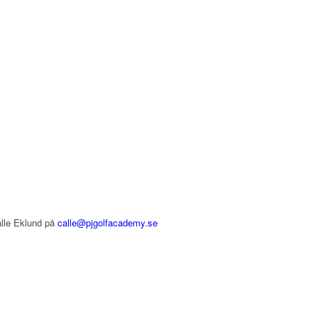
alle Eklund på
calle@pjgolfacademy.se