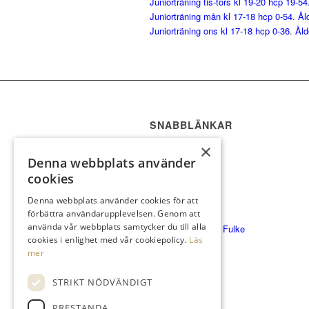
Juniorträning tis-tors kl 19-20 hcp 19-5
Juniorträning mån kl 17-18 hcp 0-54. Ål
Juniorträning ons kl 17-18 hcp 0-36. Åld
SNABBLÄNKAR
Klubben
×
Denna webbplats använder
Bli medlem
cookies
Spela & Greenfee
Denna webbplats använder cookies för att
Drivingrange
förbättra användarupplevelsen. Genom att
använda vår webbplats samtycker du till alla
Masterplan/Pierre Fulke
cookies i enlighet med vår cookiepolicy.
Läs
Företag
mer
STRIKT NÖDVÄNDIGT
PRESTANDA