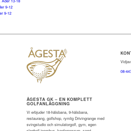
4. Åder 13-18
der 9-12
er 9-12
KON
Vidja
08-44
ÅGESTA GK – EN KOMPLETT
GOLFANLÄGGNING
Vi erbjuder 18-hålsbana, 9-hålsbana,
restaurang, golfshop, rymlig Drivingrange med
svingstudio och simulatorgolf, gym, egen
slaghall inomhus, konferensrum, samt